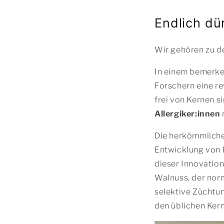
Endlich dü
Wir gehören zu de
In einem bemerke
Forschern eine r
frei von Kernen s
Allergiker:innen
Die herkömmliche
Entwicklung von 
dieser Innovation
Walnuss, der norm
selektive Züchtun
den üblichen Ker