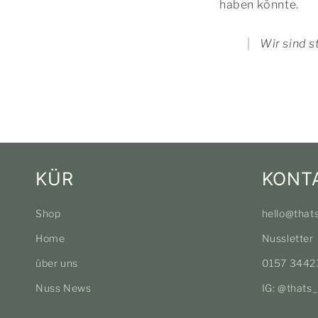
haben könnte.
Wir sind s
KÜR
KONT
Shop
hello@that
Home
Nussletter
über uns
0157 3442
Nuss News
IG: @thats_