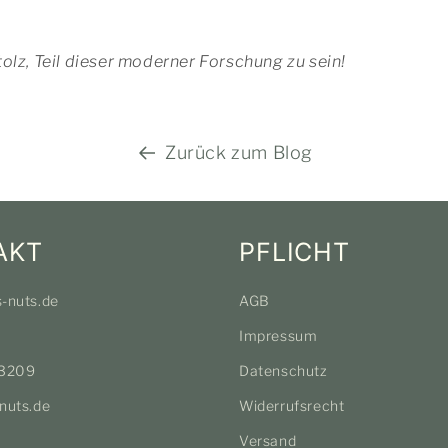
tolz, Teil dieser moderner Forschung zu sein!
Zurück zum Blog
AKT
PFLICHT
s-nuts.de
AGB
Impressum
3209
Datenschutz
nuts.de
Widerrufsrecht
Versand