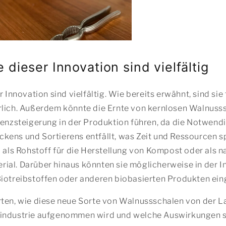
e dieser Innovation sind vielfältig
r Innovation sind vielfältig. Wie bereits erwähnt, sind sie 
rlich. Außerdem könnte die Ernte von kernlosen Walnusss
ienzsteigerung in der Produktion führen, da die Notwend
ens und Sortierens entfällt, was Zeit und Ressourcen sp
g als Rohstoff für die Herstellung von Kompost oder als n
al. Darüber hinaus könnten sie möglicherweise in der In
Biotreibstoffen oder anderen biobasierten Produkten ein
rten, wie diese neue Sorte von Walnussschalen von der L
industrie aufgenommen wird und welche Auswirkungen s