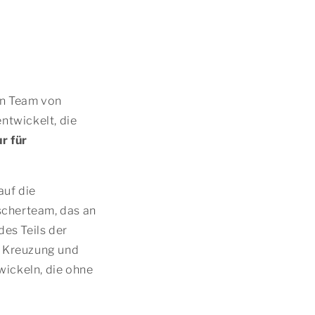
in Team von
ntwickelt, die
r für
auf die
scherteam, das an
des Teils der
e Kreuzung und
wickeln, die ohne