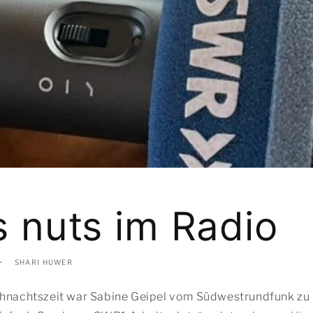
s nuts im Radio
SHARI HUWER
ihnachtszeit war Sabine Geipel vom Südwestrundfunk zu