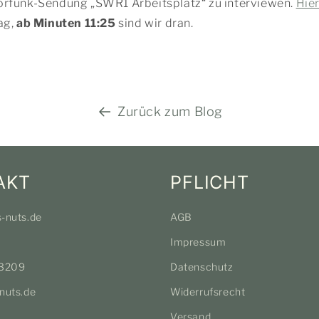
rfunk-Sendung „SWR1 Arbeitsplatz“ zu interviewen.
Hie
ag,
ab Minuten 11:25
sind wir dran.
Zurück zum Blog
AKT
PFLICHT
s-nuts.de
AGB
Impressum
3209
Datenschutz
nuts.de
Widerrufsrecht
Versand