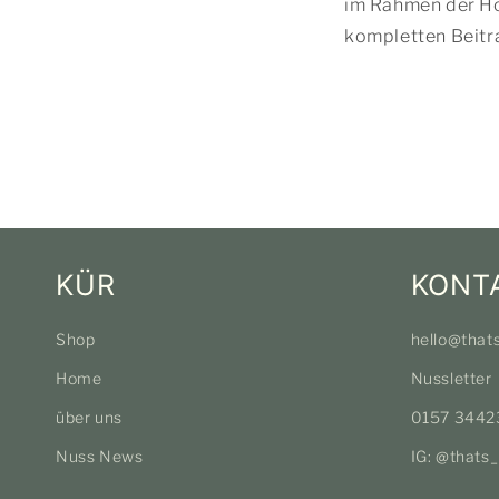
im Rahmen der Hö
kompletten Beitr
KÜR
KONT
Shop
hello@that
Home
Nussletter
über uns
0157 3442
Nuss News
IG: @thats_